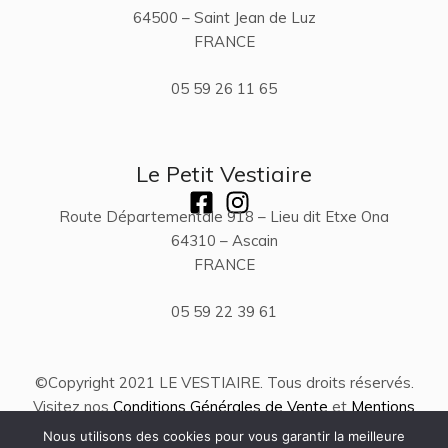
64500 – Saint Jean de Luz
FRANCE
05 59 26 11 65
Le Petit Vestiaire
Route Départementale 918 – Lieu dit Etxe Ona
64310 – Ascain
FRANCE
05 59 22 39 61
©Copyright 2021 LE VESTIAIRE. Tous droits réservés.
Visitez nos
Conditions Générales de Vente
et
Mentions
Légales
.
Nous utilisons des cookies pour vous garantir la meilleure