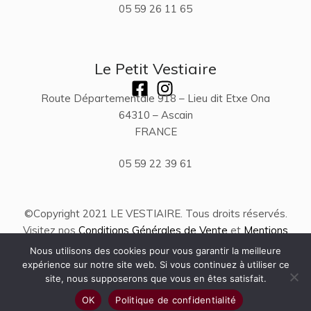
05 59 26 11 65
Le Petit Vestiaire
Route Départementale 918 – Lieu dit Etxe Ona
64310 – Ascain
FRANCE
05 59 22 39 61
©Copyright 2021 LE VESTIAIRE. Tous droits réservés.
Visitez nos
Conditions Générales de Vente
et
Mentions
Légales
.
Nous utilisons des cookies pour vous garantir la meilleure
expérience sur notre site web. Si vous continuez à utiliser ce
site, nous supposerons que vous en êtes satisfait.
Site réalisé par Paul Garnier
OK
Politique de confidentialité