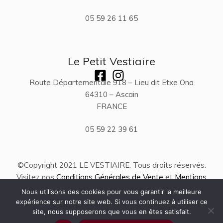
05 59 26 11 65
Le Petit Vestiaire
Route Départementale 918 – Lieu dit Etxe Ona
64310 – Ascain
FRANCE
05 59 22 39 61
©Copyright 2021 LE VESTIAIRE. Tous droits réservés.
Visitez nos
Conditions Générales de Vente
et
Mentions
Légales
.
Nous utilisons des cookies pour vous garantir la meilleure
expérience sur notre site web. Si vous continuez à utiliser ce
site, nous supposerons que vous en êtes satisfait.