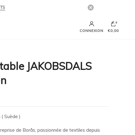
ITS
0
CONNEXION
€0,00
e table JAKOBSDALS
on
S
( Suède )
eprise de Borås, passionnée de textiles depuis